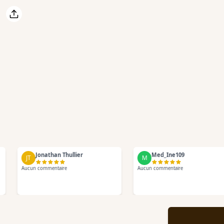
Jonathan Thullier
Med_Ine109
JT
M
Aucun commentaire
Aucun commentaire