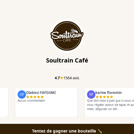
Soultrain Café
Bar à Cocktails Lille
4.7
1564
avis
Olabissi FAFOUMI
karine florentin
OF
KF
Aucun commentaire
Que dire mise à part que si vous vou
vous régalez autour de tapas et autr
mets, déguster un dél...
Tentez de gagner une bouteille 🍾