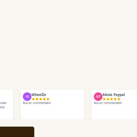
WheelZo
Alexis Paypal
W
AP
lez
Aucun commentaire
Aucun commentaire
es